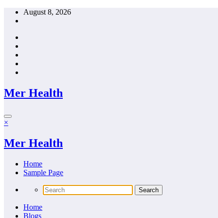
Skip
August 8, 2026
to
content
Mer Health
×
Mer Health
Home
Sample Page
Home
Blogs