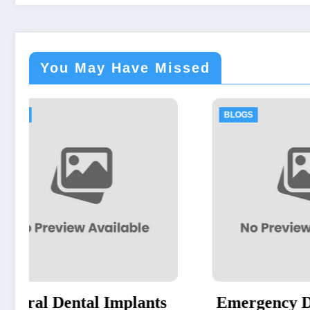
You May Have Missed
BLOGS
BLOG
s
Emergency Dentist
Rent