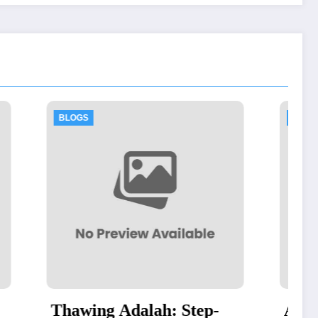
BLOGS
: Step-
Authorized Dell Business