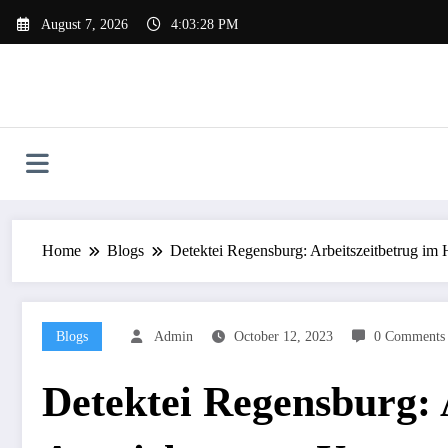
Skip
August 7, 2026
4:03:29 PM
to
content
Home
Blogs
Detektei Regensburg: Arbeitszeitbetrug im
Blogs
Admin
October 12, 2023
0 Comments
Detektei Regensburg: 