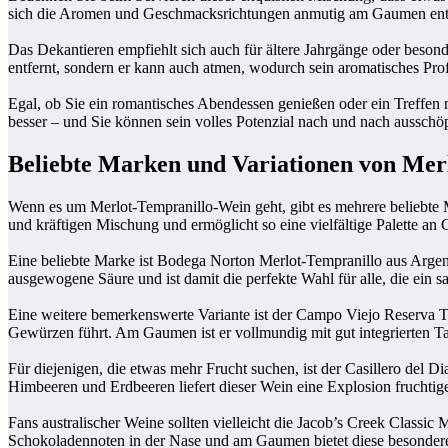
sich die Aromen und Geschmacksrichtungen anmutig am Gaumen entf
Das Dekantieren empfiehlt sich auch für ältere Jahrgänge oder beson
entfernt, sondern er kann auch atmen, wodurch sein aromatisches Prof
Egal, ob Sie ein romantisches Abendessen genießen oder ein Treffen
besser – und Sie können sein volles Potenzial nach und nach ausschö
Beliebte Marken und Variationen von Mer
Wenn es um Merlot-Tempranillo-Wein geht, gibt es mehrere beliebte Ma
und kräftigen Mischung und ermöglicht so eine vielfältige Palette 
Eine beliebte Marke ist Bodega Norton Merlot-Tempranillo aus Argent
ausgewogene Säure und ist damit die perfekte Wahl für alle, die ein s
Eine weitere bemerkenswerte Variante ist der Campo Viejo Reserva 
Gewürzen führt. Am Gaumen ist er vollmundig mit gut integrierten T
Für diejenigen, die etwas mehr Frucht suchen, ist der Casillero del 
Himbeeren und Erdbeeren liefert dieser Wein eine Explosion fruchti
Fans australischer Weine sollten vielleicht die Jacob’s Creek Classi
Schokoladennoten in der Nase und am Gaumen bietet diese besondere