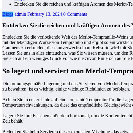
Entdecken Sie die reichen und kräftigen Aromen des Merlot-T
Blogs
admin
February 13, 2024
0 Comments
Entdecken Sie die reichen und kräftigen Aromen des
Entdecken Sie die verlockende Welt des Merlot-Tempranillo-Weins und
mit der lebendigen Würze von Tempranillo und ergibt so ein wirklich 
Gaumens zu erkunden, diese unverwechselbare Rebsorte wird mit Siche
Lassen Sie uns in alles eintauchen, was Sie wissen müssen, um den R
Sie sich auf ein weiniges Glück vor wie nie zuvor. Ein Hoch auf die
So lagert und serviert man Merlot-Tempra
Die ordnungsgemäße Lagerung und das Servieren von Merlot-Temprani
zu bewahren, ist es wichtig, einige wichtige Richtlinien zu befolgen.
Achten Sie in erster Linie auf eine konstante Temperatur für die Lag
Temperaturschwankungen, da diese das empfindliche Gleichgewicht d
Lagern Sie Ihre Flaschen außerdem horizontal, um die Korken feucht z
Zeit behält.
Bedenken Sie beim Servieren dieser exquisiten Mischung, dass etwas