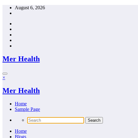
Skip
August 6, 2026
to
content
Mer Health
×
Mer Health
Home
Sample Page
Home
Blogs