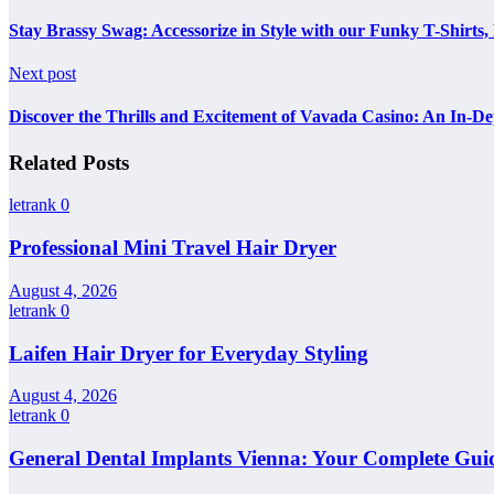
Stay Brassy Swag: Accessorize in Style with our Funky T-Shirts, 
Next post
Discover the Thrills and Excitement of Vavada Casino: An In-D
Related Posts
letrank
0
Professional Mini Travel Hair Dryer
August 4, 2026
letrank
0
Laifen Hair Dryer for Everyday Styling
August 4, 2026
letrank
0
General Dental Implants Vienna: Your Complete Guid