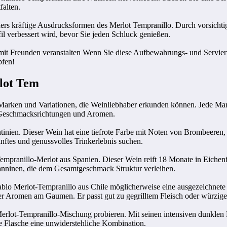
alten.
ders kräftige Ausdrucksformen des Merlot Tempranillo. Durch vorsichti
il verbessert wird, bevor Sie jeden Schluck genießen.
 mit Freunden veranstalten Wenn Sie diese Aufbewahrungs- und Servier
pfen!
lot Tem
rken und Variationen, die Weinliebhaber erkunden können. Jede Marke bi
an Geschmacksrichtungen und Aromen.
inien. Dieser Wein hat eine tiefrote Farbe mit Noten von Brombeeren, 
anftes und genussvolles Trinkerlebnis suchen.
Tempranillo-Merlot aus Spanien. Dieser Wein reift 18 Monate in Eiche
anninen, die dem Gesamtgeschmack Struktur verleihen.
Diablo Merlot-Tempranillo aus Chile möglicherweise eine ausgezeichnet
ger Aromen am Gaumen. Er passt gut zu gegrilltem Fleisch oder würzige
c Merlot-Tempranillo-Mischung probieren. Mit seinen intensiven dunkle
 Flasche eine unwiderstehliche Kombination.