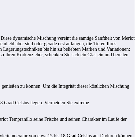
. Diese dynamische Mischung vereint die samtige Sanftheit von Merlot
nliebhaber sind oder gerade erst anfangen, die Tiefen Ihres
n Lagerungstechniken bis hin zu beliebten Marken und Variationen:
o Ihren Korkenzieher, schenken Sie sich ein Glas ein und bereiten
genießen zu können. Um die Integrität dieser köstlichen Mischung
 18 Grad Celsius liegen. Vermeiden Sie extreme
erlot Tempranillo seine Frische und seinen Charakter im Laufe der
rviertemperatur von etwa 15 bis 18 Grad Celsius an. Dadurch können