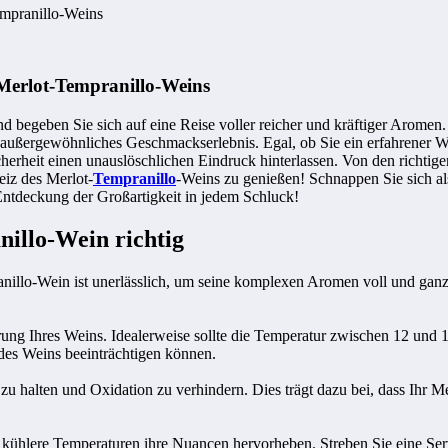
empranillo-Weins
 Merlot-Tempranillo-Weins
 begeben Sie sich auf eine Reise voller reicher und kräftiger Aromen
außergewöhnliches Geschmackserlebnis. Egal, ob Sie ein erfahrener Wei
rheit einen unauslöschlichen Eindruck hinterlassen. Von den richtige
eiz des Merlot-
Tempranillo
-Weins zu genießen! Schnappen Sie sich als
 Entdeckung der Großartigkeit in jedem Schluck!
nillo-Wein richtig
llo-Wein ist unerlässlich, um seine komplexen Aromen voll und ganz 
erung Ihres Weins. Idealerweise sollte die Temperatur zwischen 12 und
es Weins beeinträchtigen können.
u halten und Oxidation zu verhindern. Dies trägt dazu bei, dass Ihr M
 kühlere Temperaturen ihre Nuancen hervorheben. Streben Sie eine Se