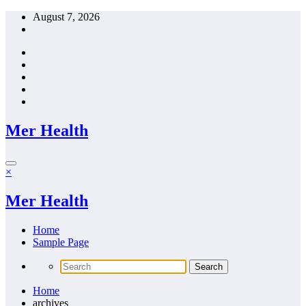
Skip
August 7, 2026
to
content
Mer Health
×
Mer Health
Home
Sample Page
Home
archives