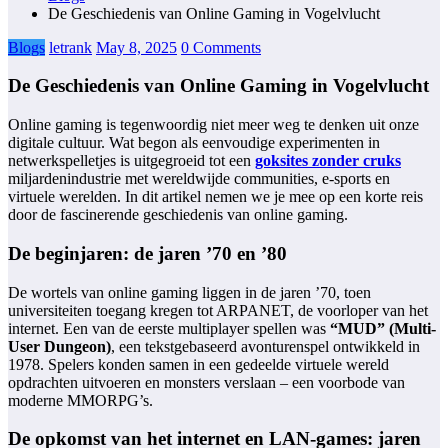
De Geschiedenis van Online Gaming in Vogelvlucht
Blogs
letrank
May 8, 2025
0 Comments
De Geschiedenis van Online Gaming in Vogelvlucht
Online gaming is tegenwoordig niet meer weg te denken uit onze
digitale cultuur. Wat begon als eenvoudige experimenten in
netwerkspelletjes is uitgegroeid tot een
goksites zonder cruks
miljardenindustrie met wereldwijde communities, e-sports en
virtuele werelden. In dit artikel nemen we je mee op een korte reis
door de fascinerende geschiedenis van online gaming.
De beginjaren: de jaren ’70 en ’80
De wortels van online gaming liggen in de jaren ’70, toen
universiteiten toegang kregen tot ARPANET, de voorloper van het
internet. Een van de eerste multiplayer spellen was
“MUD” (Multi-
User Dungeon)
, een tekstgebaseerd avonturenspel ontwikkeld in
1978. Spelers konden samen in een gedeelde virtuele wereld
opdrachten uitvoeren en monsters verslaan – een voorbode van
moderne MMORPG’s.
De opkomst van het internet en LAN-games: jaren