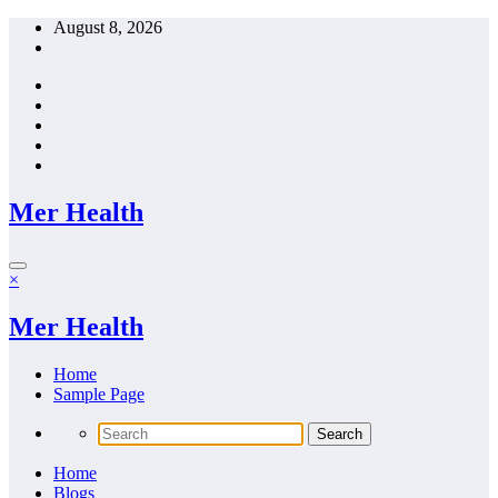
Skip
August 8, 2026
to
content
Mer Health
×
Mer Health
Home
Sample Page
Home
Blogs