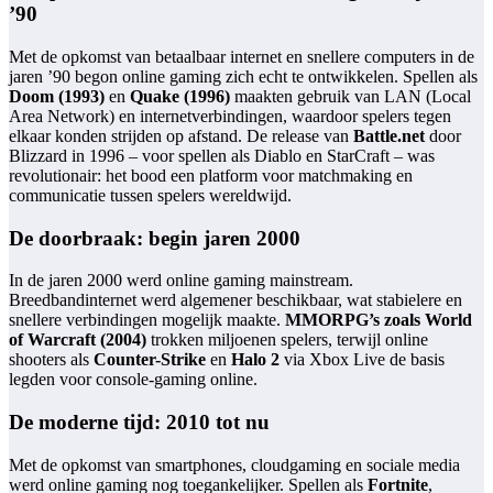
’90
Met de opkomst van betaalbaar internet en snellere computers in de
jaren ’90 begon online gaming zich echt te ontwikkelen. Spellen als
Doom (1993)
en
Quake (1996)
maakten gebruik van LAN (Local
Area Network) en internetverbindingen, waardoor spelers tegen
elkaar konden strijden op afstand. De release van
Battle.net
door
Blizzard in 1996 – voor spellen als Diablo en StarCraft – was
revolutionair: het bood een platform voor matchmaking en
communicatie tussen spelers wereldwijd.
De doorbraak: begin jaren 2000
In de jaren 2000 werd online gaming mainstream.
Breedbandinternet werd algemener beschikbaar, wat stabielere en
snellere verbindingen mogelijk maakte.
MMORPG’s zoals World
of Warcraft (2004)
trokken miljoenen spelers, terwijl online
shooters als
Counter-Strike
en
Halo 2
via Xbox Live de basis
legden voor console-gaming online.
De moderne tijd: 2010 tot nu
Met de opkomst van smartphones, cloudgaming en sociale media
werd online gaming nog toegankelijker. Spellen als
Fortnite
,