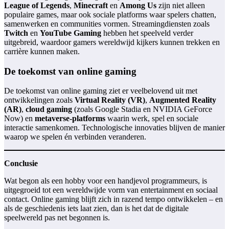
League of Legends
,
Minecraft
en
Among Us
zijn niet alleen
populaire games, maar ook sociale platforms waar spelers chatten,
samenwerken en communities vormen. Streamingdiensten zoals
Twitch
en
YouTube Gaming
hebben het speelveld verder
uitgebreid, waardoor gamers wereldwijd kijkers kunnen trekken en
carrière kunnen maken.
De toekomst van online gaming
De toekomst van online gaming ziet er veelbelovend uit met
ontwikkelingen zoals
Virtual Reality (VR)
,
Augmented Reality
(AR)
,
cloud gaming
(zoals Google Stadia en NVIDIA GeForce
Now) en
metaverse-platforms
waarin werk, spel en sociale
interactie samenkomen. Technologische innovaties blijven de manier
waarop we spelen én verbinden veranderen.
Conclusie
Wat begon als een hobby voor een handjevol programmeurs, is
uitgegroeid tot een wereldwijde vorm van entertainment en sociaal
contact. Online gaming blijft zich in razend tempo ontwikkelen – en
als de geschiedenis iets laat zien, dan is het dat de digitale
speelwereld pas net begonnen is.