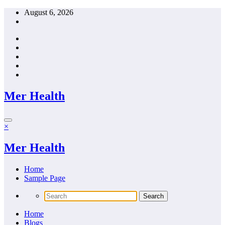
Skip
August 6, 2026
to
content
Mer Health
×
Mer Health
Home
Sample Page
Home
Blogs