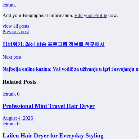
letrank
Add your Biographical Information.
Edit your Profile
now.
view all posts
Previous post
티비위키: 최신 방송 프로그램 정보를 한곳에서
Next post
Najbolja online kazina: Vaš vodič za uživanje u igri i osvojanju 
Related Posts
letrank
0
Professional Mini Travel Hair Dryer
August 4, 2026
letrank
0
Laifen Hair Dryer for Everyday Styling